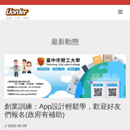
切
換
選
單
最新動態
創業訓練：App設計輕鬆學，歡迎好友
們報名(政府有補助)
2020-05-09