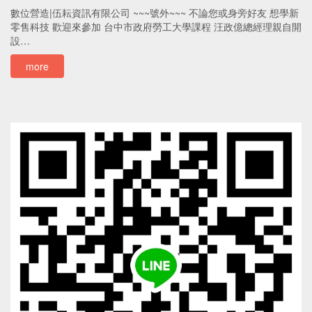
數位營造|伍耘資訊有限公司 ~~~號外~~~ 不論您或身旁好友 想學新
零售科技 歡迎來參加 台中市政府勞工大學課程 汪政億總經理親自開
設…
more